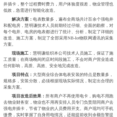
井插卡，整个过程费时费力，用户体验度很差，物业管理也
低效，急需进行智能化改造。
解决方案：
电表数量多，遍布全商场共计百余个强电井
和配电房，慧明谦技术人员前期经过仔细、全面的勘察，对
每个电井、电房的电表都进行了统计、分析，制定了详细的
改造、施工方案，制定了全部采用NB-Iot物联网通讯的采集
方案。
现场施工
：慧明谦组织本公司技术人员施工，保证了施
工质量；在商场晚间闭店时间段施工，不会对商户营业造成
任何影响，高质、高效、安全地完成改造。
项目特点：
大型商业综合体电表安装的特点是数量多，
规格多，安装分散，必须根据现场实际情况，制定出合理的
采集方案。
项目改造后效果：
所有商户不再使用电卡，购电不用跑
去物业财务室，物业也不用再安排人员专门负责陪同商户去
强电井插卡，节省了物业的人员费用开支。商户现均可手机
缴费，实时掌握了自身用电情况，还能提前收到余额告警提