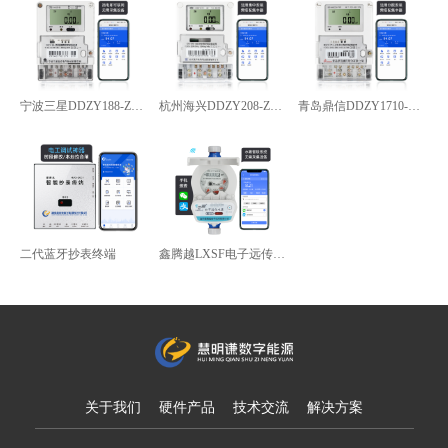
宁波三星DDZY188-Z型4G通讯智能电能表
杭州海兴DDZY208-Z型RS485通讯智能电能表
青岛鼎信DDZY1710-Z
二代蓝牙抄表终端
鑫腾越LXSF电子远传智能水表
关于我们
硬件产品
技术交流
解决方案