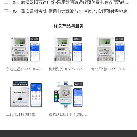
上一条：
武汉汉阳万达广场-采用慧明谦远程预付费电表管理系统平台
下一条：
重庆昌州古城-采用电力载波与485相结合实现预付费抄表管理
相关产品与服务
宁波三星DDZY188-Z型4G通讯智能电能表
杭州海兴DDZY208-Z型RS485通讯智能电能表
青岛鼎信DDZY1710-Z
二代蓝牙抄表终端
鑫腾越LXSF电子远传智能水表