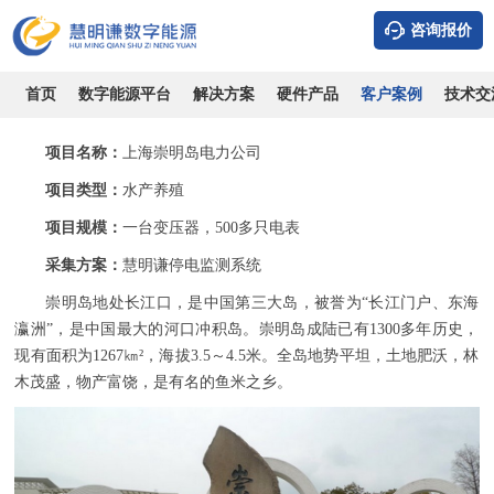
咨询报价
上海崇明岛渔业养殖户-用电监测管理系统案例
时间：2026-08-08
浏览：9685
作者：admin
首页
数字能源平台
解决方案
硬件产品
客户案例
技术交
项目名称：
上海崇明岛电力公司
项目类型：
水产养殖
项目规模：
一台变压器，500多只电表
采集方案：
慧明谦停电监测系统
崇明岛地处长江口，是中国第三大岛，被誉为“长江门户、东海
瀛洲”，是中国最大的河口冲积岛。崇明岛成陆已有1300多年历史，
现有面积为1267㎞²，海拔3.5～4.5米。全岛地势平坦，土地肥沃，林
木茂盛，物产富饶，是有名的鱼米之乡。