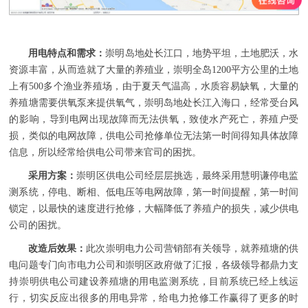
用电特点和需求：
崇明岛地处长江口，地势平坦，土地肥沃，水
资源丰富，从而造就了大量的养殖业，崇明全岛1200平方公里的土地
上有500多个渔业养殖场，由于夏天气温高，水质容易缺氧，大量的
养殖塘需要供氧泵来提供氧气，崇明岛地处长江入海口，经常受台风
的影响，导到电网出现故障而无法供氧，致使水产死亡，养殖户受
损，类似的电网故障，供电公司抢修单位无法第一时间得知具体故障
信息，所以经常给供电公司带来官司的困扰。
采用方案：
崇明区供电公司经层层挑选，最终采用慧明谦停电监
测系统，停电、断相、低电压等电网故障，第一时间提醒，第一时间
锁定，以最快的速度进行抢修，大幅降低了养殖户的损失，减少供电
公司的困扰。
改造后效果：
此次崇明电力公司营销部有关领导，就养殖塘的供
电问题专门向市电力公司和崇明区政府做了汇报，各级领导都鼎力支
持崇明供电公司建设养殖塘的用电监测系统，目前系统已经上线运
行，切实反应出很多的用电异常，给电力抢修工作赢得了更多的时