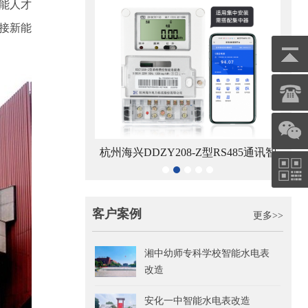
技能人才
对接新能
8-Z型4G通讯智能电
杭州海兴DDZY208-Z型RS485通讯智
青岛鼎
能表
能电能表
客户案例
更多>>
湘中幼师专科学校智能水电表
改造
安化一中智能水电表改造