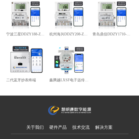
宁波三星DDZY188-Z型4G通讯智能电能表
杭州海兴DDZY208-Z型RS485通讯智能电能表
青岛鼎信DDZY1710-Z
二代蓝牙抄表终端
鑫腾越LXSF电子远传智能水表
关于我们
硬件产品
技术交流
解决方案