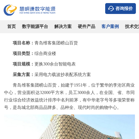
咨询报价
青岛崂山百货-采用电力载波抄表配系统项目案例
时间：2026-08-06
浏览：9404
作者：admin
首页
数字能源平台
解决方案
硬件产品
客户案例
技术交
项目名称：
青岛维客集团崂山百货
项目类型：
综合商业楼
项目规模：
更换300余台智能电表
采集方案：
采用电力载波抄表配系统方案
青岛维客集团崂山百货，始建于1951年，位于繁华的李沧区商业
中心，营业面积达32000平方米，员工3000余人，在全国、省、市同
行业综合经济效益统计排序中名列前茅，有中华老字号等多项荣誉称
号，是岛城北部商品品牌多、品种全、现代时尚的购物中心。