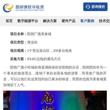
咨询报价
广西阳朔广惠美食城-远程预付费管理系统案例
时间：2026-08-08
浏览：9029
作者：admin
首页
数字能源平台
解决方案
硬件产品
客户案例
技术交
项目名称：
阳朔广惠美食城
项目类型：
商业街
项目规模：
2个变压器台区，200多台电表
采集方案：
RS485总线的通讯方式
阳朔广惠小吃城前身是湖南庙街在阳朔的分店，阳朔西街作为一
个著名的旅游景点，接纳了来自全国各地的游客，而美食广场的开
业，可以让他们在这里找到自己家乡的味道，而西街也因为美食城更
加增添了人气。