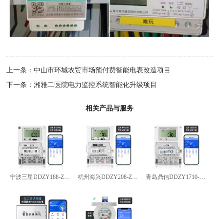
上一条：
中山市环城农贸市场预付费智能电表改造项目
下一条：
湘雅二医院电力监控系统智能化升级项目
相关产品与服务
宁波三星DDZY188-Z型4G通讯智能电能表
杭州海兴DDZY208-Z型RS485通讯智能电能表
青岛鼎信DDZY1710-Z