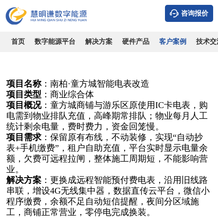
咨询报价
南柏·童方城智能电表改造项目
时间：2026-08-08
浏览：4709
作者：admin
首页
数字能源平台
解决方案
硬件产品
客户案例
技术交
项目名称
：南柏·童方城智能电表改造
项目类型
：商业综合体
项目概况
：童方城商铺与游乐区原使用IC卡电表，购
电需到物业排队充值，高峰期常排队；物业每月人工
统计剩余电量，费时费力，资金回笼慢。
项目需求
：保留原有布线，不动装修，实现“自动抄
表+手机缴费”，租户自助充值，平台实时显示电量余
额，欠费可远程拉闸，整体施工周期短，不能影响营
业。
解决方案
：更换成远程智能预付费电表，沿用旧线路
串联，增设4G无线集中器，数据直传云平台，微信小
程序缴费，余额不足自动短信提醒，夜间分区域施
工，商铺正常营业，零停电完成换装。