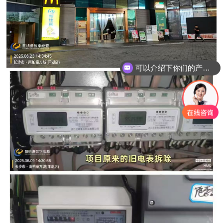
可以介绍下你们的产品么