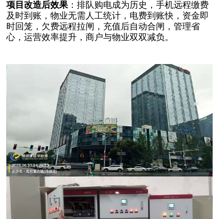
项目改造后效果
：排队购电成为历史，手机远程缴费
及时到账，物业无需人工统计，电费到账快，资金即
时回笼，欠费远程拉闸，充值后自动合闸，管理省
心，运营效率提升，商户与物业双双减负。